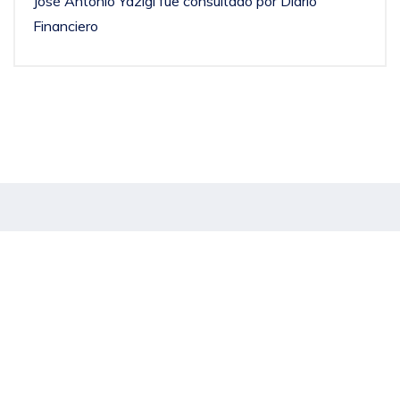
José Antonio Yazigi fue consultado por Diario
Financiero
Noticias Destacadas